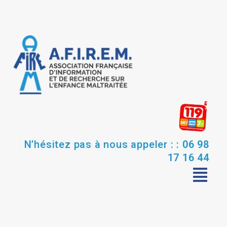
N’hésitez pas à nous appeler : :
06 98
17 16 44