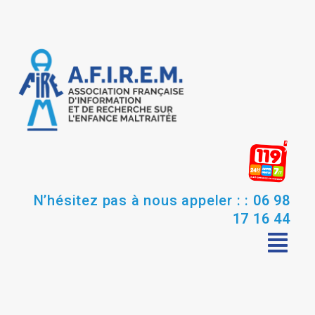
N’hésitez pas à nous appeler : :
06 98
17 16 44