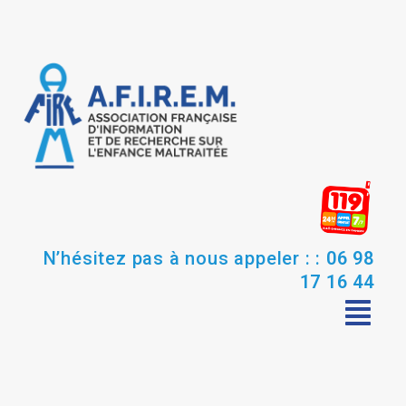
N’hésitez pas à nous appeler : :
06 98
17 16 44