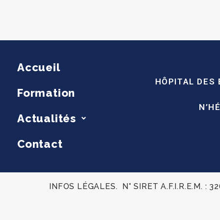
Accueil
HÔPITAL DES
Formation
N’H
Actualités
Contact
INFOS LÉGALES. N° SIRET A.F.I.R.E.M. 