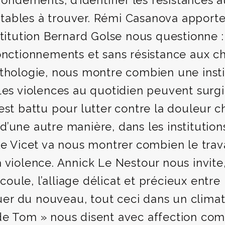
 fondements, d’identifier les résistance
haitables à trouver. Rémi Casanova appor
stitution Bernard Golse nous questionne 
fonctionnements et sans résistance aux 
ythologie, nous montre combien une instit
 Les violences au quotidien peuvent sur
st battu pour lutter contre la douleur ch
t, d’une autre manière, dans les institut
le Vicet va nous montrer combien le travai
violence. Annick Le Nestour nous invite, 
écoule, l’alliage délicat et précieux entre 
jouer du nouveau, tout ceci dans un climat
 de Tom » nous disent avec affection co