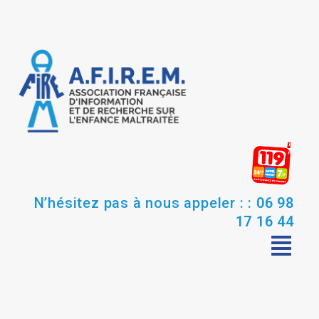
N’hésitez pas à nous appeler : :
06 98
17 16 44